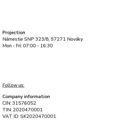
Projection
Námestie SNP 323/8, 97271 Nováky
Mon - Fri: 07:00 - 16:30
+421 905 723 632
projekcia@noving.sk
Projects funded by the EU
Certificate ISO 9001:2015
Certificate ISO 14001:2015
Follow us:
Company information
CIN: 31576052
TIN: 2020470001
VAT ID: SK2020470001
Obchodný register Okresného súdu Trenčín, oddiel: Sr, vložka 