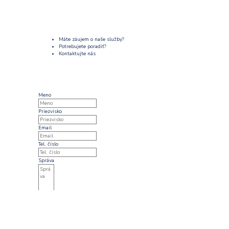
Máte záujem o naše služby?
Potrebujete poradiť?
Kontaktujte nás
Meno
Priezvisko
Email
Tel. číslo
Správa
Súhlasim so spracovaním
osobných údajov
Odoslať správu