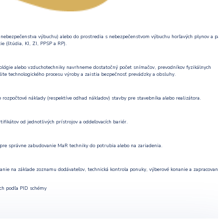
z nebezpečenstva výbuchu) alebo do prostredia s nebezpečenstvom výbuchu horľavých plynov a pár
e (štúdia, KI, ZI, PPSP a RP).
nológie alebo vzduchotechniky navrhneme dostatočný počet snímačov, prevodníkov fyzikálnych
lite technologického procesu výroby a zaistia bezpečnosť prevádzky a obsluhy.
rozpočtové náklady (respektíve odhad nákladov) stavby pre stavebníka alebo realizátora.
fikátov od jednotlivých prístrojov a oddeľovacích bariér.
pre správne zabudovanie MaR techniky do potrubia alebo na zariadenia.
anie na základe zoznamu dodávateľov, technická kontrola ponuky, výberové konanie a zapracovanie
ých podľa PID schémy