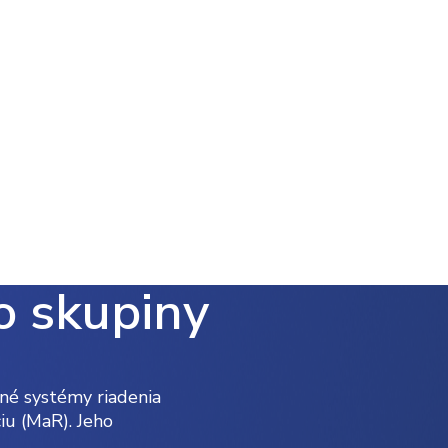
o skupiny
né systémy riadenia
iu (MaR). Jeho