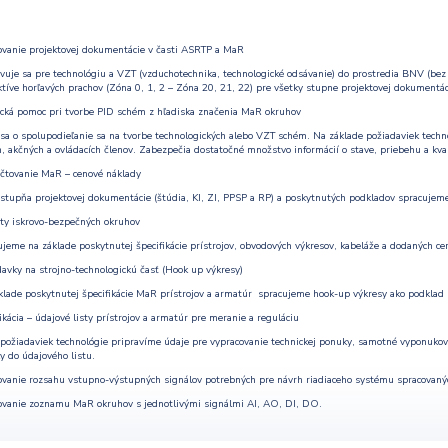
ovanie projektovej dokumentácie v časti ASRTP a MaR
avuje sa pre technológiu a VZT (vzduchotechnika, technologické odsávanie) do prostredia BNV (be
tíve horľavých prachov (Zóna 0, 1, 2 – Zóna 20, 21, 22) pre všetky stupne projektovej dokumentáci
ická pomoc pri tvorbe PID schém z hľadiska značenia MaR okruhov
 sa o spolupodieľanie sa na tvorbe technologických alebo VZT schém. Na základe požiadaviek tech
n, akčných a ovládacích členov. Zabezpečia dostatočné množstvo informácií o stave, priebehu a kva
čtovanie MaR – cenové náklady
stupňa projektovej dokumentácie (štúdia, KI, ZI, PPSP a RP) a poskytnutých podkladov spracujeme 
ty iskrovo-bezpečných okruhov
jeme na základe poskytnutej špecifikácie prístrojov, obvodových výkresov, kabeláže a dodaných certi
avky na strojno-technologickú časť (Hook up výkresy)
klade poskytnutej špecifikácie MaR prístrojov a armatúr spracujeme hook-up výkresy ako podklad 
ikácia – údajové listy prístrojov a armatúr pre meranie a reguláciu
 požiadaviek technológie pripravíme údaje pre vypracovanie technickej ponuky, samotné vyponukov
y do údajového listu.
ovanie rozsahu vstupno-výstupných signálov potrebných pre návrh riadiaceho systému spracovan
ovanie zoznamu MaR okruhov s jednotlivými signálmi AI, AO, DI, DO.