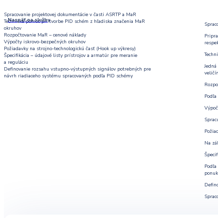
Spracovanie projektovej dokumentácie v časti ASRTP a MaR
Naspäť na služby
Technická pomoc pri tvorbe PID schém z hľadiska značenia MaR
Sprac
okruhov
Rozpočtovanie MaR – cenové náklady
Pripr
Výpočty iskrovo-bezpečných okruhov
respek
Požiadavky na strojno-technologickú časť (Hook up výkresy)
Techn
Špecifikácia – údajové listy prístrojov a armatúr pre meranie
a reguláciu
Jedná
Definovanie rozsahu vstupno-výstupných signálov potrebných pre
veličí
návrh riadiaceho systému spracovaných podľa PID schémy
Rozpo
Podľa 
Výpoč
Spracu
Požiad
Na zá
Špecif
Podľa
ponuk
Defin
Sprac