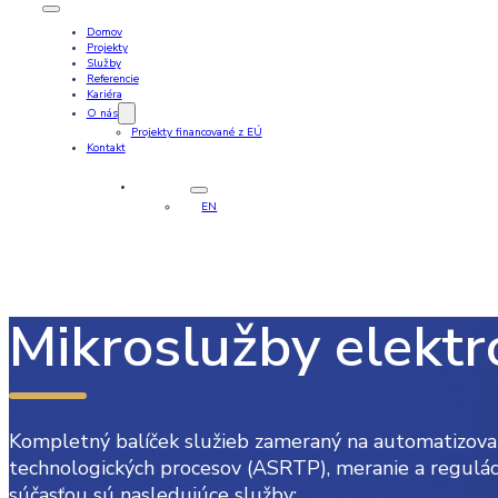
Domov
Projekty
Služby
Referencie
Kariéra
O nás
Projekty financované z EÚ
Kontakt
SK
EN
Mikroslužby elektr
Kompletný balíček služieb zameraný na automatizova
technologických procesov (ASRTP), meranie a regulác
súčasťou sú nasledujúce služby: