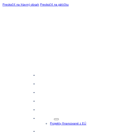
Preskočiť na hlavný obsah
Preskočiť na pätičku
Domov
Projekty
Služby
Referencie
Kariéra
O nás
Projekty financované z EÚ
Kontakt